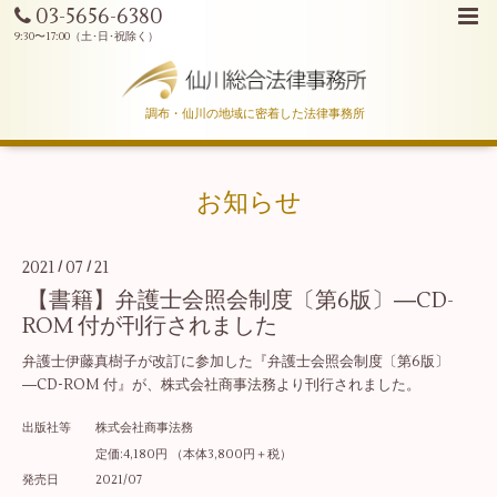
03-5656-6380
調布・仙川の地域に密着した法律事務所
お知らせ
2021
07
21
/
/
【書籍】弁護士会照会制度〔第6版〕―CD-
ROM 付が刊行されました
弁護士伊藤真樹子が改訂に参加した『弁護士会照会制度〔第6版〕
―CD-ROM 付』が、株式会社商事法務より刊行されました。
出版社等 株式会社商事法務
定価:4,180円 （本体3,800円＋税）
発売日 2021/07