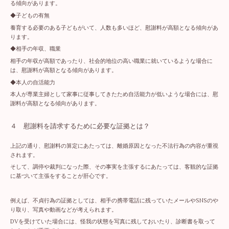
る傾向があります。
◆子どもの有無
養育する必要のある子どもがいて、人数も多いほど、慰謝料が高額となる傾向があ
ります。
◆相手の年収、職業
相手の年収が高額であったり、社会的地位の高い職業に就いているような場合に
は、慰謝料が高額となる傾向があります。
◆本人の自活能力
本人が専業主婦として家事に従事してきたため自活能力が低いような場合には、慰
謝料が高額となる傾向があります。
４ 慰謝料を請求するために必要な証拠とは？
上記の通り、慰謝料の算定にあたっては、離婚原因となった不法行為の内容が重視
されます。
そして、調停や裁判になった際、その事実を主張するにあたっては、客観的な証拠
に基づいて主張をすることが肝心です。
例えば、不貞行為の証拠としては、相手の携帯電話に残っていたメールやSNSのや
り取り、写真や動画などが考えられます。
DVを受けていた場合には、怪我の状態を写真に残しておいたり、診断書を取って