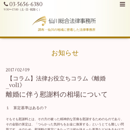
03-5656-6380
調布・仙川の地域に密着した法律事務所
お知らせ
2017
02
09
/
/
【コラム】法律お役立ちコラム《離婚
_vol1》
離婚に伴う慰謝料の相場について
１ 算定基準はあるの？
そもそも慰謝料とは、その方の被った精神的な苦痛を慰謝するためのものであり、
その金額の算定は、「つらかった気持ちをお金に換算する」というとても難しい問
題です。そのため、慰謝料の算定にあたっては何か決まった基準などがあるわけで