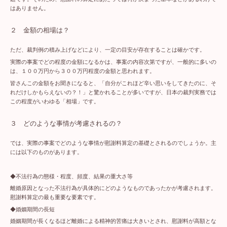
はありません。
２ 金額の相場は？
ただ、裁判例の積み上げなどにより、一定の目安が存在することは確かです。
実際の事案でどの程度の金額になるかは、事案の内容次第ですが、一般的に多いの
は、１００万円から３００万円程度の金額と思われます。
皆さんこの金額をお聞きになると、「自分がこれほど辛い思いをしてきたのに、そ
れだけしかもらえないの？！」と驚かれることが多いですが、日本の裁判実務では
この程度がいわゆる「相場」です。
３ どのような事情が考慮されるの？
では、実際の事案でどのような事情が慰謝料算定の基礎とされるのでしょうか。主
には以下のものがあります。
◆不法行為の態様・程度、頻度、結果の重大さ等
離婚原因となった不法行為が具体的にどのようなものであったかが考慮されます。
慰謝料算定の最も重要な要素です。
◆婚姻期間の長短
婚姻期間が長くなるほど離婚による精神的苦痛は大きいとされ、慰謝料が高額とな