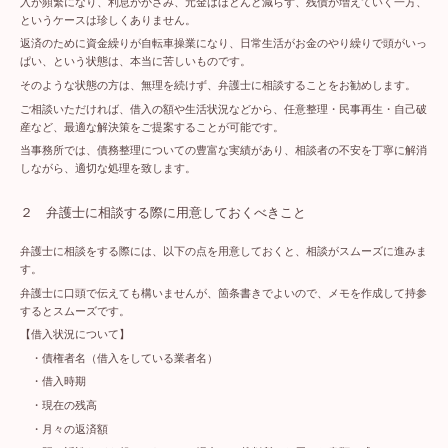
入が頻繁になり、利息がかさみ、元金はほとんど減らず、残債が増えていく一方、
というケースは珍しくありません。
返済のために資金繰りが自転車操業になり、日常生活がお金のやり繰りで頭がいっ
ぱい、という状態は、本当に苦しいものです。
そのような状態の方は、無理を続けず、弁護士に相談することをお勧めします。
ご相談いただければ、借入の額や生活状況などから、任意整理・民事再生・自己破
産など、最適な解決策をご提案することが可能です。
当事務所では、債務整理についての豊富な実績があり、相談者の不安を丁寧に解消
しながら、適切な処理を致します。
２ 弁護士に相談する際に用意しておくべきこと
弁護士に相談をする際には、以下の点を用意しておくと、相談がスムーズに進みま
す。
弁護士に口頭で伝えても構いませんが、箇条書きでよいので、メモを作成して持参
するとスムーズです。
【借入状況について】
・債権者名（借入をしている業者名）
・借入時期
・現在の残高
・月々の返済額