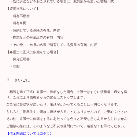
・既に訴訟などを起こされている場合は、裁判所から届いた書類一式
【資産状況について】
・所有不動産
・所有車両
・契約している保険の有無、内容
・株式などの有価証券の有無、内容
・その他、ご自身の名義で所有している資産の有無、内容
【弁護士に正式に依頼をする場合】
・身分証明書
・印鑑
３ さいごに
ご相談を経て正式に弁護士に依頼をした場合、弁護士はすぐに債権者に通知を送
り、これにより債権者からの督促はストップします。
ご自宅に督促状が届いたり、電話がかかってくることは一切なくなります。
もちろん、勤務先やご家族に連絡が入ることもありませんので、ご安心ください。
その他、弁護士に依頼をするにあたっては色々と不安な点もあるかもしれません。
ご相談の際には、そのようなご不安や疑問について、遠慮なくお尋ねください。
【借金問題についてはコチラ】