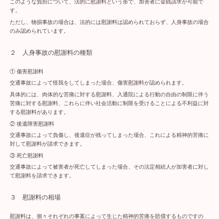
このような負担について、法的に慰謝料という形で、加害者に金銭請求が可能で
す。
ただし、物損事故の場合は、法的には慰謝料は認められておらず、人身事故の場合
のみ認められています。
２ 人身事故の慰謝料の種類
① 傷害慰謝料
交通事故によって怪我をしてしまった場合、傷害慰謝料が認められます。
具体的には、肉体的な苦痛に対する慰謝料、入通院による行動の自由の制限に伴う
苦痛に対する慰謝料、これらに伴い社会活動に制限を受けることによる不利益に対
する慰謝料があります。
② 後遺障害慰謝料
交通事故によって負傷し、後遺症が残ってしまった場合、これによる精神的苦痛に
対して慰謝料が請求できます。
③ 死亡慰謝料
交通事故によって被害者が死亡してしまった場合、その法定相続人が加害者に対し
て慰謝料を請求できます。
３ 慰謝料の相場
慰謝料は、個々それぞれの事案によって生じた精神的苦痛を賠償するものですの