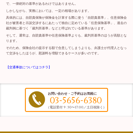
で、一律絶対の基準があるわけではありません。
しかしながら、実務においては、一定の相場があります。
具体的には、自賠責保険が保険金を計算する際に使う「自賠責基準」、任意保険会
社が被害者と示談交渉するにあたって独自に定めている「任意保険基準」、過去の
裁判例に基づく「裁判所基準」などと呼ばれている基準があります。
そして、通常は、自賠責基準や任意保険基準よりも、裁判所基準のほうが高額とな
ります。
そのため、保険会社の提示する額で合意してしまうよりも、弁護士が代理人となっ
て交渉をしたほうが、慰謝料を増額できるケースが多いのです。
【交通事故についてはコチラ】
お問い合わせ・ご予約はお気軽に
03-5656-6380
（電話受付 9 :30〜17:00／土日祝除く）