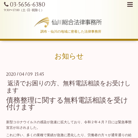
03-5656-6380
調布・仙川の地域に密着した法律事務所
お知らせ
2020
04
09 15:45
/
/
返済でお困りの方、無料電話相談をお受けし
ます
債務整理に関する無料電話相談を受け
付けます
新型コロナウイルスの感染が急速に拡大しており、令和２年４月７日には緊急事態
宣言が出されました。
これに伴い、多くの業種で業績が急激に悪化したり、労働者の方々が通常通りの給