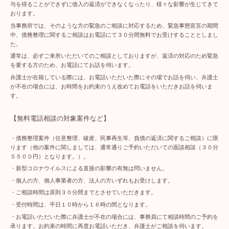
与を得ることができずに借入の返済ができなくなったり、様々な影響が生じてきて
おります。
当事務所では、そのような方の緊急のご相談に対応するため、緊急事態宣言の期間
中、債務整理に関するご相談はお電話にて３０分間無料でお受けすることとしまし
た。
通常は、必ずご来所いただいてのご相談としておりますが、返済の対応のため緊急
を要する方のため、お電話にてお話を伺います。
弁護士が在籍している際には、お電話いただいた際にその場でお話を伺い、弁護士
が不在の場合には、お時間をお約束のうえ改めてお電話をいただきお話を伺いま
す。
【無料電話相談の対象案件など】
・債務整理案件（任意整理、破産、民事再生等、負債の返済に関するご相談）に限
ります（他の案件に関しましては、通常通りご予約いただいての面談相談（３０分
５５００円）となります。）。
・新型コロナウイルスによる直接の影響の有無は問いません。
・個人の方、個人事業者の方、法人の方いずれもお受けします。
・ご相談時間は原則３０分間までとさせていただきます。
・受付時間は、平日１０時から１６時の間となります。
・お電話いただいた際に弁護士が不在の場合には、事務員にて相談時間のご予約を
承ります。お約束の時間に再度お電話いただき、弁護士がご相談を伺います。