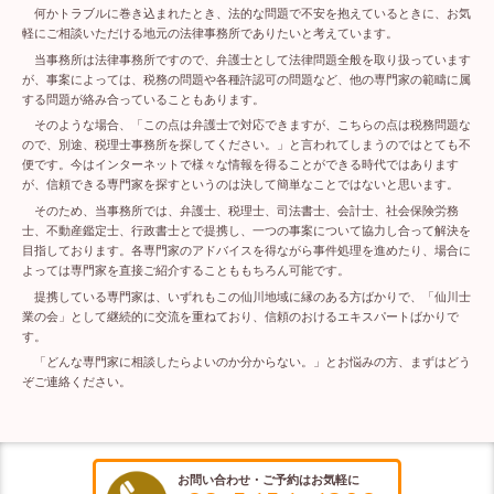
何かトラブルに巻き込まれたとき、法的な問題で不安を抱えているときに、お気
軽にご相談いただける地元の法律事務所でありたいと考えています。
当事務所は法律事務所ですので、弁護士として法律問題全般を取り扱っています
が、事案によっては、税務の問題や各種許認可の問題など、他の専門家の範疇に属
する問題が絡み合っていることもあります。
そのような場合、「この点は弁護士で対応できますが、こちらの点は税務問題な
ので、別途、税理士事務所を探してください。」と言われてしまうのではとても不
便です。今はインターネットで様々な情報を得ることができる時代ではあります
が、信頼できる専門家を探すというのは決して簡単なことではないと思います。
そのため、当事務所では、弁護士、税理士、司法書士、会計士、社会保険労務
士、不動産鑑定士、行政書士とで提携し、一つの事案について協力し合って解決を
目指しております。各専門家のアドバイスを得ながら事件処理を進めたり、場合に
よっては専門家を直接ご紹介することももちろん可能です。
提携している専門家は、いずれもこの仙川地域に縁のある方ばかりで、「仙川士
業の会」として継続的に交流を重ねており、信頼のおけるエキスパートばかりで
す。
「どんな専門家に相談したらよいのか分からない。」とお悩みの方、まずはどう
ぞご連絡ください。
お問い合わせ・ご予約はお気軽に