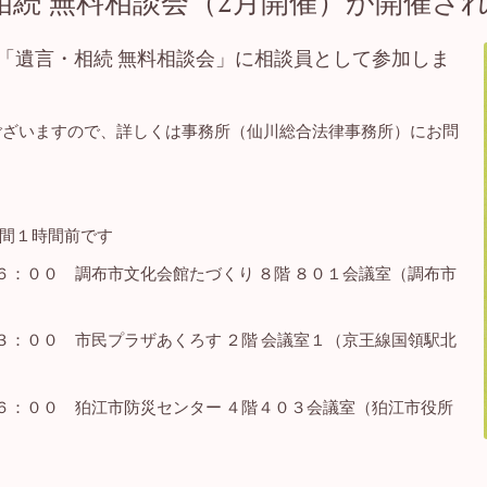
相続 無料相談会（2月開催）が開催さ
「遺言・相続 無料相談会」に相談員として参加しま
ございますので、詳しくは事務所（仙川総合法律事務所）にお問
間１時間前です
００ 調布市文化会館たづくり ８階 ８０１会議室（調布市
００ 市民プラザあくろす ２階 会議室１（京王線国領駅北
：００ 狛江市防災センター ４階４０３会議室（狛江市役所