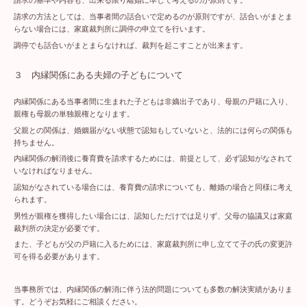
請求の基準や内容も、出来る限り離婚に準じて考えるのが原則です。
請求の方法としては、当事者間の話合いで定めるのが原則ですが、話合いがまとま
らない場合には、家庭裁判所に調停の申立てを行います。
調停でも話合いがまとまらなければ、裁判を起こすことが出来ます。
３ 内縁関係にある夫婦の子どもについて
内縁関係にある当事者間に生まれた子どもは非嫡出子であり、母親の戸籍に入り、
親権も母親の単独親権となります。
父親との関係は、婚姻届がない状態で認知もしていないと、法的には何らの関係も
持ちません。
内縁関係の解消後に養育費を請求するためには、前提として、必ず認知がなされて
いなければなりません。
認知がなされている場合には、養育費の請求についても、離婚の場合と同様に考え
られます。
男性が親権を獲得したい場合には、認知しただけでは足りず、父母の協議又は家庭
裁判所の決定が必要です。
また、子どもが父の戸籍に入るためには、家庭裁判所に申し立てて子の氏の変更許
可を得る必要があります。
当事務所では、内縁関係の解消に伴う法的問題についても多数の解決実績がありま
す。どうぞお気軽にご相談ください。