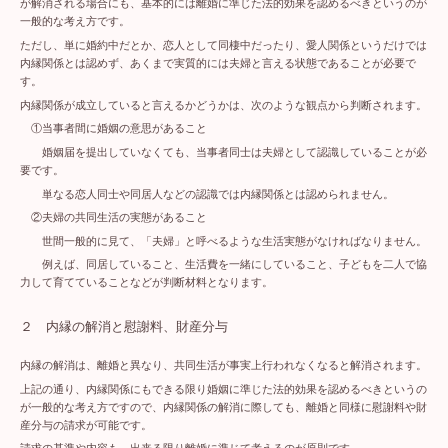
が解消される場合にも、基本的には離婚に準じた法的効果を認めるべきというのが
一般的な考え方です。
ただし、単に婚約中だとか、恋人として同棲中だったり、愛人関係というだけでは
内縁関係とは認めず、あくまで実質的には夫婦と言える状態であることが必要で
す。
内縁関係が成立していると言えるかどうかは、次のような観点から判断されます。
①当事者間に婚姻の意思があること
婚姻届を提出していなくても、当事者同士は夫婦として認識していることが必
要です。
単なる恋人同士や同居人などの認識では内縁関係とは認められません。
②夫婦の共同生活の実態があること
世間一般的に見て、「夫婦」と呼べるような生活実態がなければなりません。
例えば、同居していること、生活費を一緒にしていること、子どもを二人で協
力して育てていることなどが判断材料となります。
２ 内縁の解消と慰謝料、財産分与
内縁の解消は、離婚と異なり、共同生活が事実上行われなくなると解消されます。
上記の通り、内縁関係にもできる限り婚姻に準じた法的効果を認めるべきというの
が一般的な考え方ですので、内縁関係の解消に際しても、離婚と同様に慰謝料や財
産分与の請求が可能です。