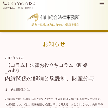
03-5656-6380
調布・仙川の地域に密着した法律事務所
お知らせ
2017
09
26
/
/
【コラム】法律お役立ちコラム《離婚
_vol9》
内縁関係の解消と慰謝料、財産分与
１ 内縁関係とは
内縁関係とは、結婚の届出がないだけで、実質的には夫婦である状態を言います。
内縁関係については、出来る限り婚姻に準じて考えるべきとされており、内縁関係